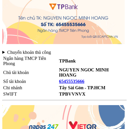
Chuyển khoản thủ công
Ngân hàng TMCP Tiên
TPBank
Phong
NGUYEN NGOC MINH
Chủ tài khoản
HOANG
Số tài khoản
65455535666
Chi nhánh
Tây Sài Gòn - TP.HCM
SWIFT
TPBVVNVX